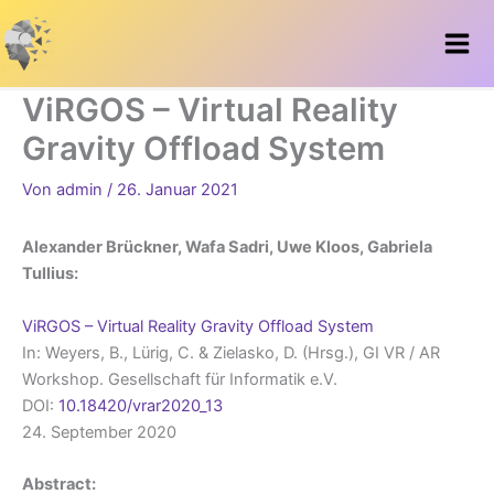
Zum
Inhalt
springen
ViRGOS – Virtual Reality
Gravity Offload System
Von
admin
/
26. Januar 2021
Alexander Brückner, Wafa Sadri, Uwe Kloos, Gabriela
Tullius:
ViRGOS – Virtual Reality Gravity Offload System
In: Weyers, B., Lürig, C. & Zielasko, D. (Hrsg.),
GI VR / AR
Workshop.
Gesellschaft für Informatik e.V.
DOI:
10.18420/vrar2020_13
24. September 2020
Abstract: